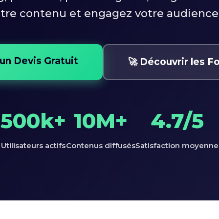
otre contenu et engagez votre audience
un Devis Gratuit
🚀 Découvrir les F
500k+
10M+
4.7/5
Utilisateurs actifs
Contenus diffusés
Satisfaction moyenne