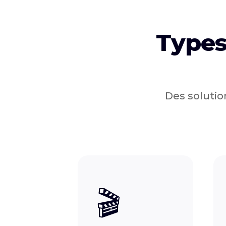
Types
Des solutio
🎬