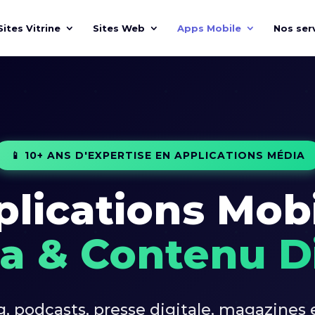
Sites Vitrine
Sites Web
Apps Mobile
Nos ser
📱 10+ ANS D'EXPERTISE EN APPLICATIONS MÉDIA
lications Mob
a & Contenu Di
, podcasts, presse digitale, magazines e