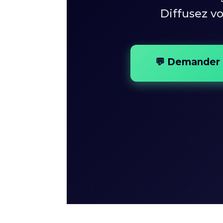
Diffusez v
💬 Demander 