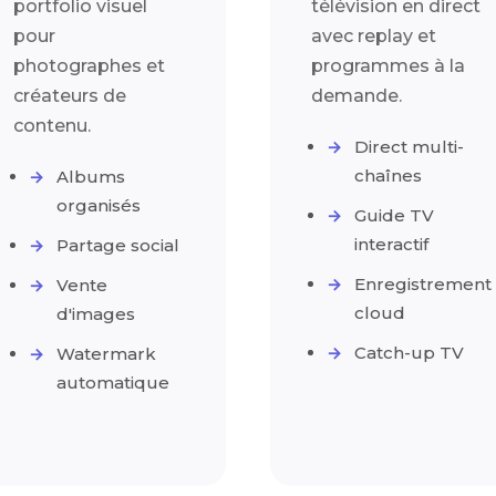
portfolio visuel
télévision en direct
pour
avec replay et
photographes et
programmes à la
créateurs de
demande.
contenu.
Direct multi-
chaînes
Albums
organisés
Guide TV
interactif
Partage social
Enregistrement
Vente
cloud
d'images
Catch-up TV
Watermark
automatique