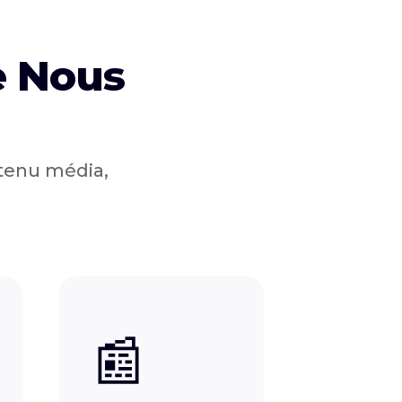
e Nous
ntenu média,
📰