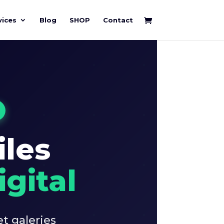
vices
Blog
SHOP
Contact
iles
gital
t galeries