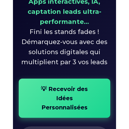
Apps interactives, IA,
captation leads ultra-
performante...
Fini les stands fades !
Démarquez-vous avec des
solutions digitales qui
multiplient par 3 vos leads
💡 Recevoir des
Idées
Personnalisées