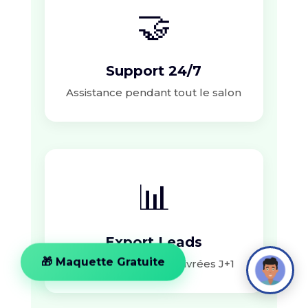
🤝
Support 24/7
Assistance pendant tout le salon
📊
Export Leads
Données nettoyées livrées J+1
🎁 Maquette Gratuite