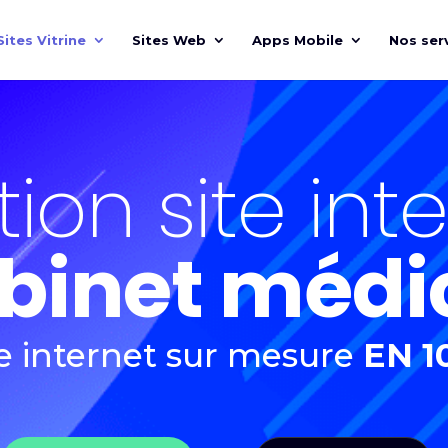
Sites Vitrine
Sites Web
Apps Mobile
Nos ser
ion site in
binet médi
te internet sur mesure
EN 1