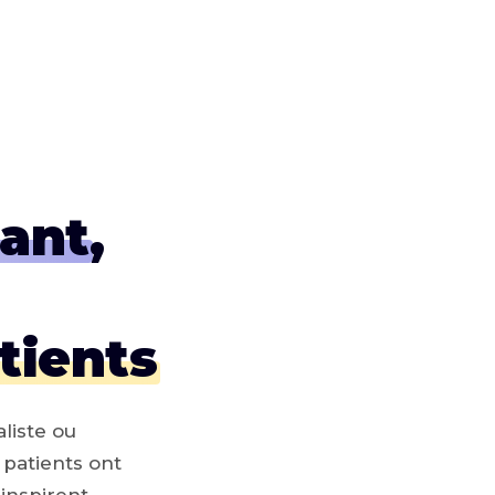
rant
,
tients
liste ou
 patients ont
inspirent