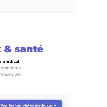
 & santé
ur médical
,
x standards
 l'ensemble
Voir les templates médicaux →