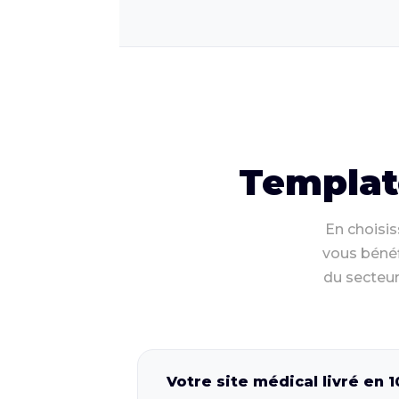
Templat
En choisis
vous bénéf
du secteur
Votre site médical livré en 1