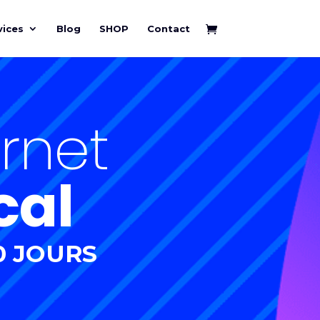
vices
Blog
SHOP
Contact
ternet
cal
0 JOURS