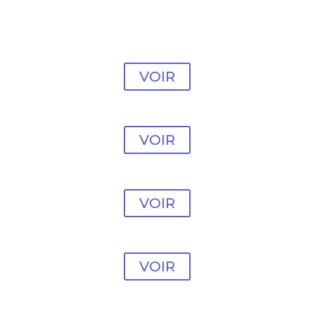
Modèle vente en ligne
#17
VOIR
Modèle vente en ligne
#18
VOIR
Modèle vente en ligne
#19
VOIR
Modèle vente en ligne
#20
VOIR