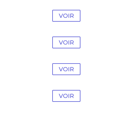
#25
VOIR
Modèle vente en ligne
#26
VOIR
Modèle vente en ligne
#27
VOIR
Modèle vente en ligne
#28
VOIR
Modèle vente en ligne
#29