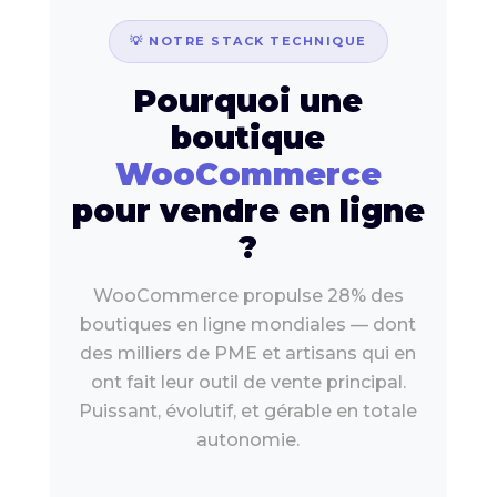
💡 NOTRE STACK TECHNIQUE
Pourquoi une
boutique
WooCommerce
pour vendre en ligne
?
WooCommerce propulse 28% des
boutiques en ligne mondiales — dont
des milliers de PME et artisans qui en
ont fait leur outil de vente principal.
Puissant, évolutif, et gérable en totale
autonomie.