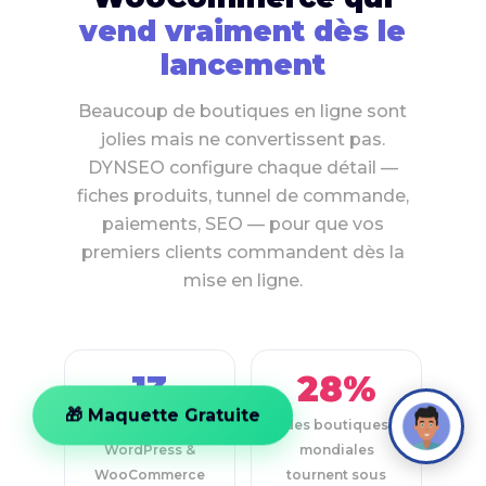
vend vraiment dès le
lancement
Beaucoup de boutiques en ligne sont
jolies mais ne convertissent pas.
DYNSEO configure chaque détail —
fiches produits, tunnel de commande,
paiements, SEO — pour que vos
premiers clients commandent dès la
mise en ligne.
13
28%
🎁 Maquette Gratuite
ans d'expertise
des boutiques
WordPress &
mondiales
WooCommerce
tournent sous