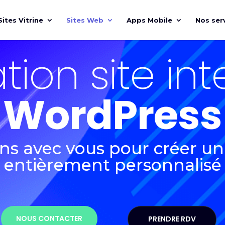
Sites Vitrine
Sites Web
Apps Mobile
Nos ser
tion site int
WordPress
ns avec vous pour créer un
entièrement personnalisé
NOUS CONTACTER
PRENDRE RDV