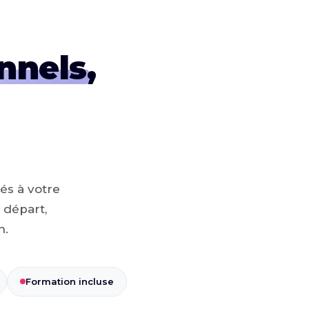
nnels
,
és à votre
 départ,
n.
Formation incluse