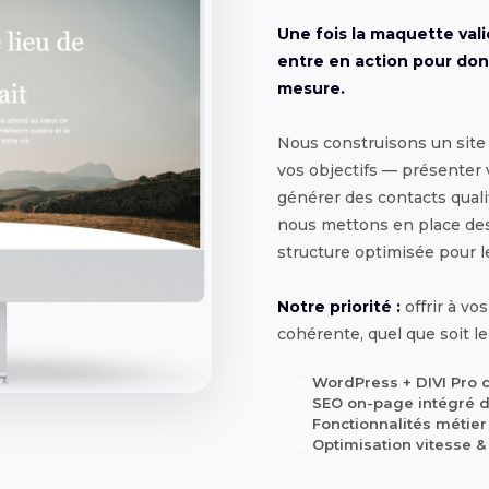
Une fois la maquette val
entre en action pour don
mesure.
Nous construisons un site 
vos objectifs — présenter v
générer des contacts qualif
nous mettons en place des
structure optimisée pour l
Notre priorité :
offrir à vo
cohérente, quel que soit le
WordPress + DIVI Pro 
✓
SEO on-page intégré 
✓
Fonctionnalités métier
✓
Optimisation vitesse &
✓