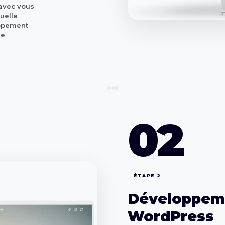
avec vous
suelle
oppement
le
02
ÉTAPE 2
Développeme
WordPress