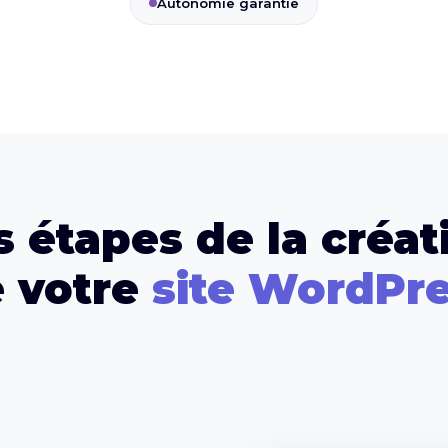
Autonomie garantie
s étapes de la créat
 votre
site WordPr