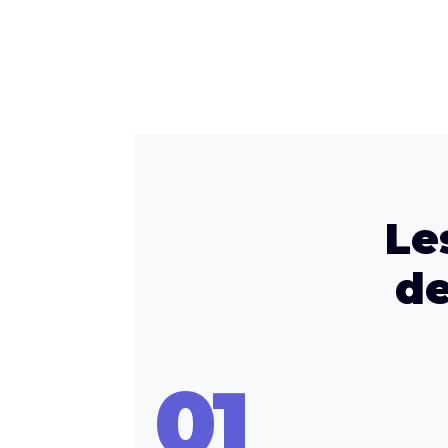
Le
de
01