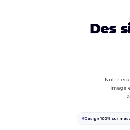
Des s
Notre équ
image e
a
Design 100% sur mes