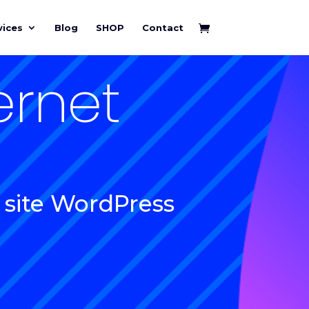
vices
Blog
SHOP
Contact
ernet
 site WordPress