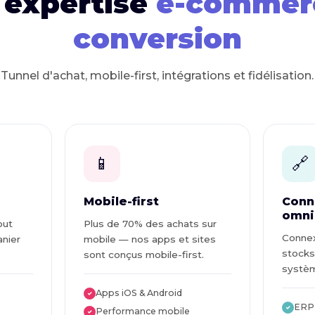
 expertise
e-commer
conversion
Tunnel d'achat, mobile-first, intégrations et fidélisation.
📱
🔗
Mobile-first
Conn
omni
out
Plus de 70% des achats sur
Connex
anier
mobile — nos apps et sites
stocks
sont conçus mobile-first.
systèm
Apps iOS & Android
✓
ERP 
✓
Performance mobile
✓