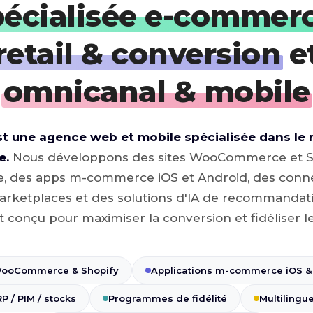
pécialisée e-commer
retail & conversion
e
omnicanal & mobile
 une agence web et mobile spécialisée dans le ret
e.
Nous développons des sites WooCommerce et Sh
, des apps m-commerce iOS et Android, des conn
rketplaces et des solutions d'IA de recommandat
t conçu pour maximiser la conversion et fidéliser le
WooCommerce & Shopify
Applications m-commerce iOS &
 / PIM / stocks
Programmes de fidélité
Multilingu