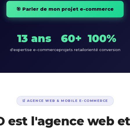
🎯 Parler de mon projet e-commerce
13 ans
60+
100%
d'expertise e-commerce
projets retail
orienté conversion
🛒 AGENCE WEB & MOBILE E-COMMERCE
 est l'agence web et