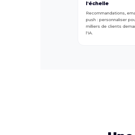
l'échelle
Recommandations, emai
push : personnaliser po
milliers de clients dem
l'IA.