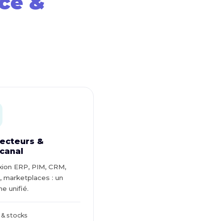
ce &
ecteurs &
canal
ion ERP, PIM, CRM,
, marketplaces : un
e unifié.
& stocks