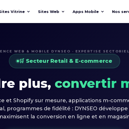
Sites Vitrine
Sites Web
Apps Mobile
Nos ser
ENCE WEB & MOBILE DYNSEO · EXPERTISE SECTORIE
🛒 Secteur Retail & E-commerce
re plus,
convertir 
 et Shopify sur mesure, applications m-commer
, programmes de fidélité : DYNSEO développe de
maximisent la conversion en ligne et en magasin