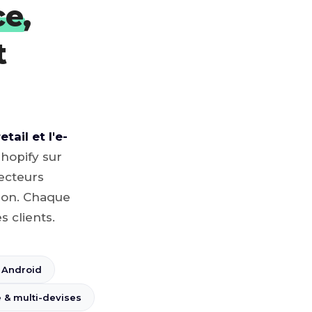
ce
,
t
ail et l'e-
opify sur
ecteurs
ion. Chaque
s clients.
 Android
e & multi-devises