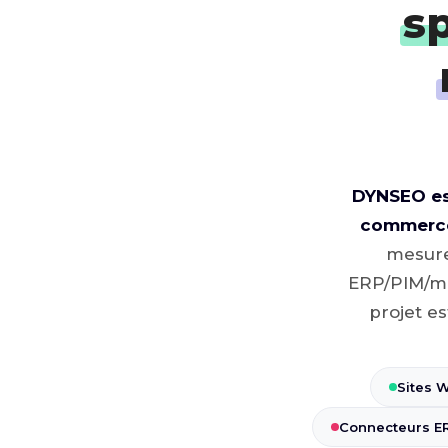
s
DYNSEO est
commerc
mesure
ERP/PIM/ma
projet es
Sites 
Connecteurs ERP