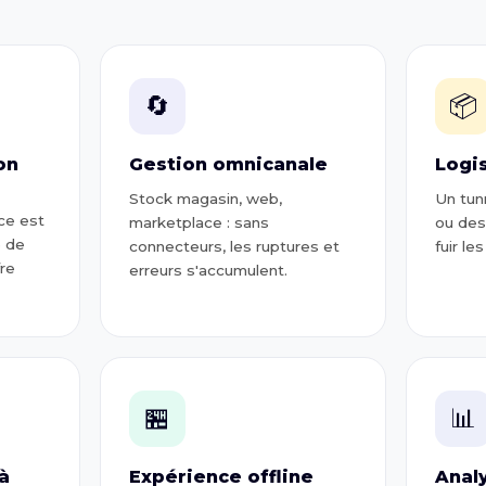
🔄
📦
on
Gestion omnicanale
Logi
Stock magasin, web,
Un tun
ce est
marketplace : sans
ou des
e de
connecteurs, les ruptures et
fuir le
fre
erreurs s'accumulent.
🏪
📊
à
Expérience offline
Anal