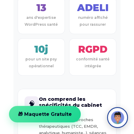
13
ADELI
ans d'expertise
numéro affiché
WordPress santé
pour rassurer
10j
RGPD
pour un site psy
conformité santé
opérationnel
intégrée
On comprend les
🧠
spécificités du cabinet
libéral psy
🎁 Maquette Gratuite
Numéro ADELI, approches
thérapeutiques (TCC, EMDR,
analytique, humaniste…), séances