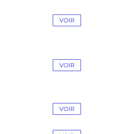
Modèle Psychologue
#20
VOIR
Modèle Psychologue
#21
VOIR
Modèle Psychologue
#22
Modèle Psychologue
#23
VOIR
Modèle Psychologue
#24