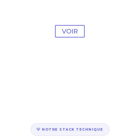
Modèle Psychologue
#33
VOIR
Modèle psychologue
#34
Modèle psychologue
#35
Modèle psychologue
#36
💡 NOTRE STACK TECHNIQUE