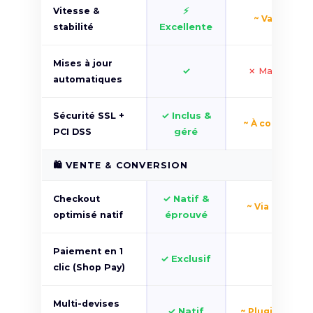
⚡
Vitesse &
~ Variable
Excellente
stabilité
Mises à jour
✓
✗ Manuelles
automatiques
✓ Inclus &
Sécurité SSL +
~ À configurer
géré
PCI DSS
🛍️ VENTE & CONVERSION
✓ Natif &
Checkout
~ Via plugins
éprouvé
optimisé natif
Paiement en 1
✓ Exclusif
✗
clic (Shop Pay)
Multi-devises
✓ Natif
~ Plugin payan