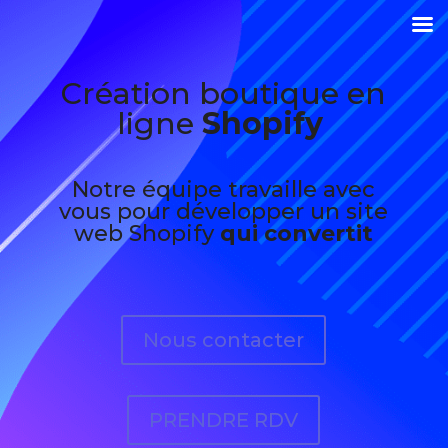
Création boutique en
ligne
Shopify
Notre équipe travaille avec
vous pour développer un site
web Shopify
qui convertit
Nous contacter
PRENDRE RDV