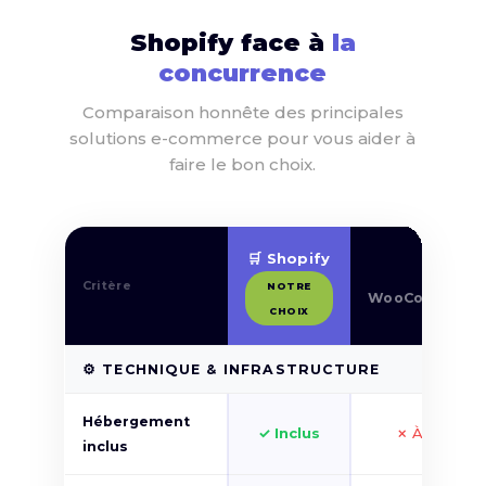
Shopify face à
la
concurrence
Comparaison honnête des principales
solutions e-commerce pour vous aider à
faire le bon choix.
🛒 Shopify
🔧
Critère
NOTRE
WooCommerc
CHOIX
⚙️ TECHNIQUE & INFRASTRUCTURE
Hébergement
✓ Inclus
✗ À louer
inclus