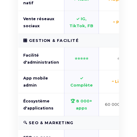
natif
✓ IG,
Vente réseaux
~ Plugin
TikTok, FB
sociaux
🎛️ GESTION & FACILITÉ
Facilité
⭐⭐⭐⭐⭐
⭐⭐⭐
d'administration
✓
App mobile
~ Limitée
Complète
admin
🏆 8 000+
Écosystème
60 000+ plugin
apps
d'applications
🔍 SEO & MARKETING