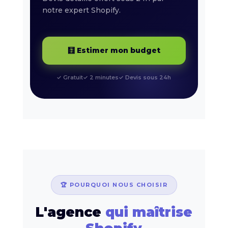
notre expert Shopify.
🧮 Estimer mon budget
✓ Gratuit
✓ 2 minutes
✓ Devis sous 24h
🏆 POURQUOI NOUS CHOISIR
L'agence
qui maîtrise