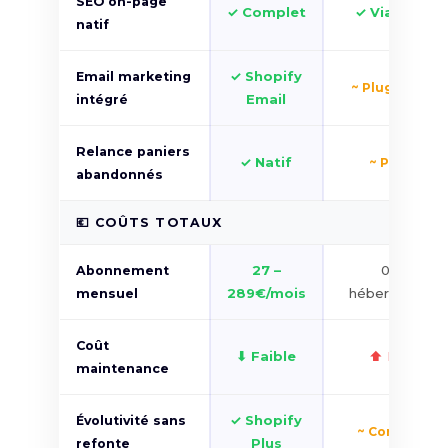
SEO on-page
✓ Complet
✓ Via Yoast
natif
✓ Shopify
Email marketing
~ Plugin tiers
Email
intégré
Relance paniers
✓ Natif
~ Plugin
abandonnés
💶 COÛTS TOTAUX
27 –
0€ +
Abonnement
289€/mois
hébergement
mensuel
Coût
⬇ Faible
⬆ Élevé
maintenance
✓ Shopify
Évolutivité sans
~ Complexe
Plus
refonte