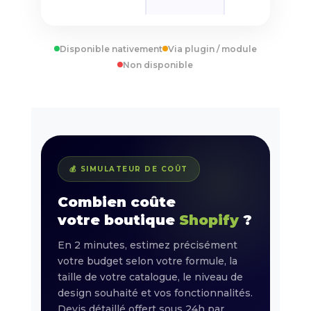
Disponible nativement
Via plugin / module
Non disponible
💰 SIMULATEUR DE COÛT
Combien coûte
votre boutique
Shopify
?
En 2 minutes, estimez précisément
votre budget selon votre formule, la
taille de votre catalogue, le niveau de
design souhaité et vos fonctionnalités.
Devis détaillé offert sous 24h par