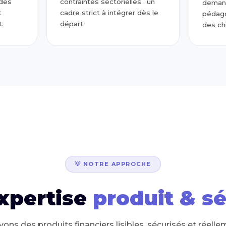
 des
contraintes sectorielles : un
demand
t
cadre strict à intégrer dès le
pédago
.
départ.
des chi
💡 NOTRE APPROCHE
xpertise
produit & sé
ns des produits financiers lisibles, sécurisés et réellem