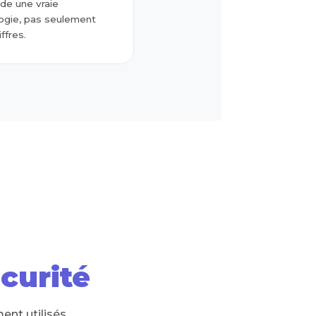
e une vraie
gie, pas seulement
ffres.
curité
ent utilisés.