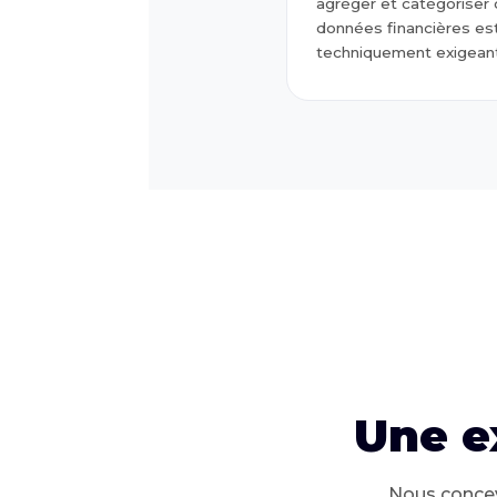
agréger et catégoriser
données financières es
techniquement exigeant
Une e
Nous concevo