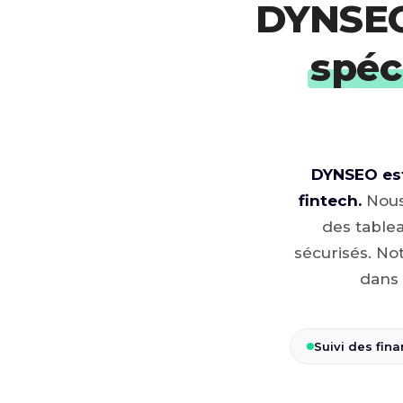
DYNSEO
spéc
DYNSEO est
fintech.
Nous 
des tablea
sécurisés. No
dans 
Suivi des fin