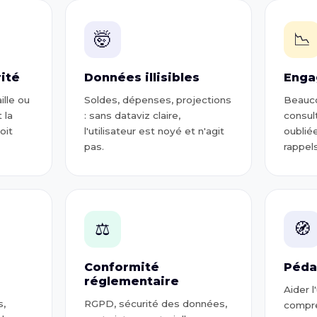
🤯
📉
ité
Données illisibles
Enga
ille ou
Soldes, dépenses, projections
Beauco
 la
: sans dataviz claire,
consul
oit
l'utilisateur est noyé et n'agit
oubliée
pas.
rappels
⚖️
🧭
Conformité
Péda
réglementaire
Aider l
s,
RGPD, sécurité des données,
compre