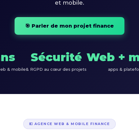
et mobile.
🎯 Parler de mon projet finance
ans
Sécurité
Web + m
web & mobile
& RGPD au cœur des projets
apps & platef
💶 AGENCE WEB & MOBILE FINANCE