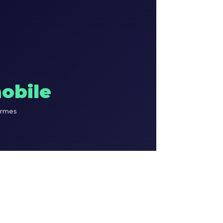
obile
ormes