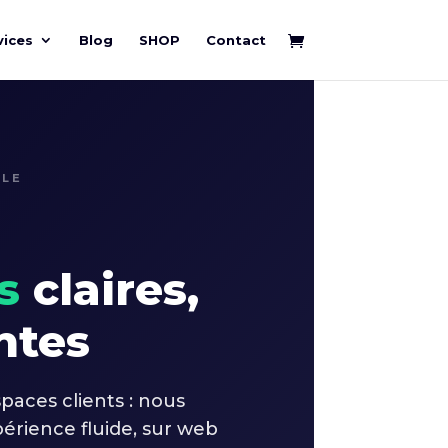
vices
Blog
SHOP
Contact
LLE
s
claires,
ntes
spaces clients : nous
périence fluide, sur web