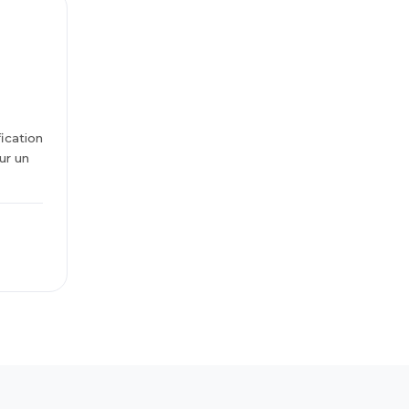
fication
ur un