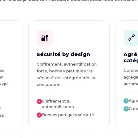
🔐
🔗
Sécurité by design
Agré
caté
Chiffrement, authentification
es
Connex
forte, bonnes pratiques : la
en
agréga
sécurité est intégrée dès la
s qui
automa
conception.
Agré
Chiffrement &
✓
✓
authentification
s
Caté
✓
Bonnes pratiques sécurité
es
✓