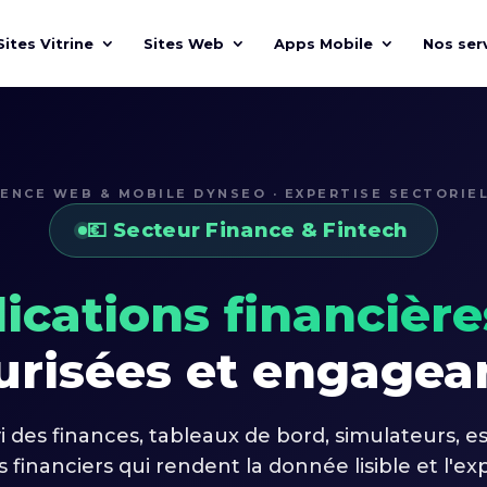
Sites Vitrine
Sites Web
Apps Mobile
Nos ser
ENCE WEB & MOBILE DYNSEO · EXPERTISE SECTORIE
💶 Secteur Finance & Fintech
ications financière
urisées et engagea
i des finances, tableaux de bord, simulateurs, e
financiers qui rendent la donnée lisible et l'ex