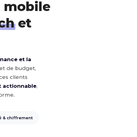
 mobile
ech
et
nance et la
et de budget,
ces clients
et actionnable
,
forme.
é & chiffrement