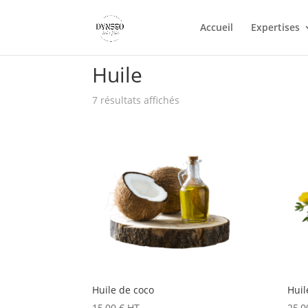
Accueil
Expertises
Accueil
/ Huile
Huile
7 résultats affichés
Huile de coco
Huil
15,00
€
HT
25,