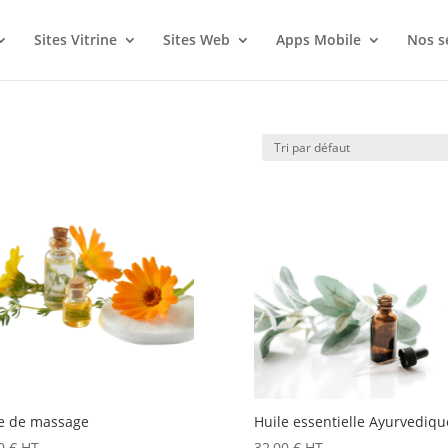
Sites Vitrine
Sites Web
Apps Mobile
Nos s
e de massage
Huile essentielle Ayurvediqu
00
€
HT
32,00
€
HT