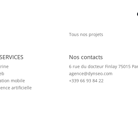
Tous nos projets
SERVICES
Nos contacts
trine
6 rue du docteur Finlay 75015 Par
eb
agence@dynseo.com
ation mobile
+339 66 93 84 22
gence artificielle
V