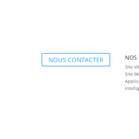
NOS 
NOUS CONTACTER
Site Vi
Site W
Applic
Intelli
2026 Agence DYNSEO –
Mentions légales
–
CG