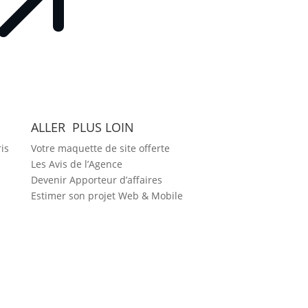
ALLER PLUS LOIN
is
Votre maquette de site offerte
Les Avis de l’Agence
Devenir Apporteur d’affaires
Estimer son projet Web & Mobile
2026 Agence DYNSEO –
Mentions
légales
–
CGV