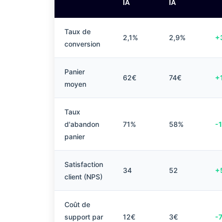
IA
IA
Taux de
2,1%
2,9%
+
conversion
Panier
62€
74€
+
moyen
Taux
d'abandon
71%
58%
-
panier
Satisfaction
34
52
+
client (NPS)
Coût de
support par
12€
3€
-