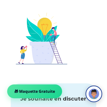
🎁 Maquette Gratuite
Je souhaite en discuter