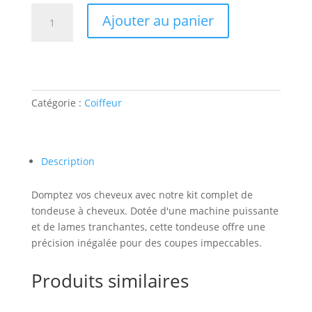
quantité
Ajouter au panier
de
Kit
Précision
et
Polyvalence
Catégorie :
Coiffeur
Description
Domptez vos cheveux avec notre kit complet de
tondeuse à cheveux. Dotée d'une machine puissante
et de lames tranchantes, cette tondeuse offre une
précision inégalée pour des coupes impeccables.
Produits similaires