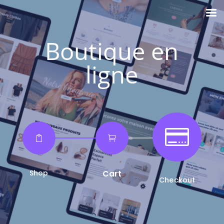
Boutique en
ligne



Shop
Cart
Checkout