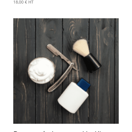
18,00
€
HT