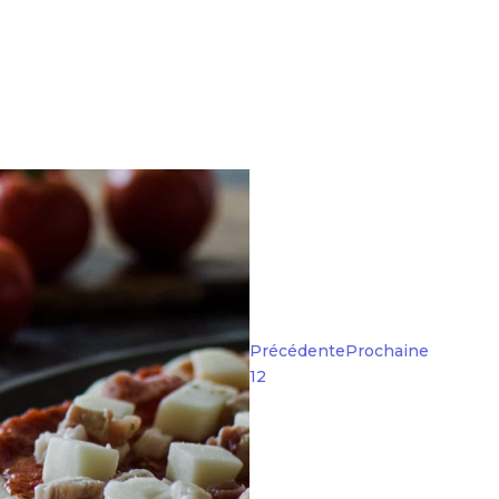
esque nec, egestas non nisi.
iscing elit. Curabitur aliquet
em ut libero malesuada feugiat.
bitur aliquet quam id dui po
“ Donec rutrum con
Curabitur aliquet q
Donec rutrum con”
"Vivamus suscipit to
volutpat. Vestibulu
faucibus orci"
Précédente
Prochaine
1
2