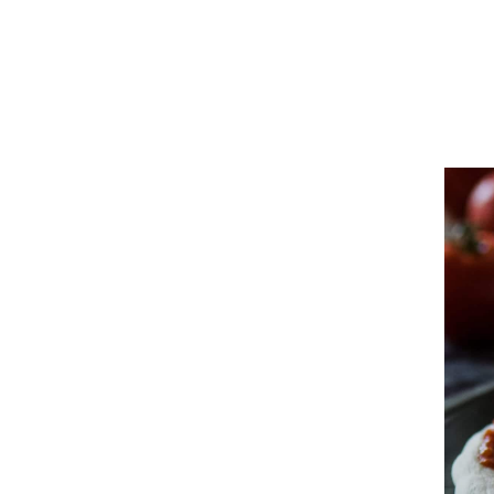
Praesent sapien massa, convallis a pellent
Lorem ipsum dolor sit amet, consectetur adip
quam id dui posuere blandit. Nulla quis lor
Donec sollicitudin molestie malesuada. Cura