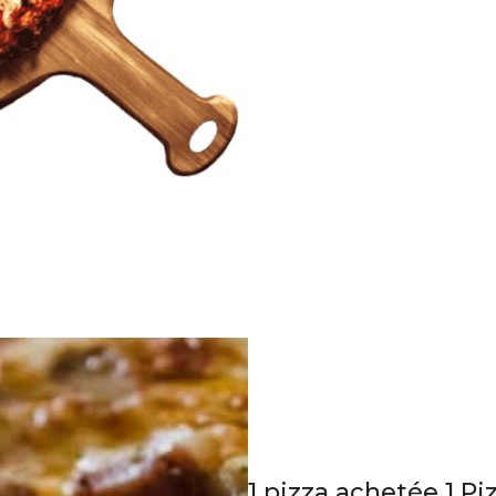
Offre spéciale d
1 pizza achetée 1 P