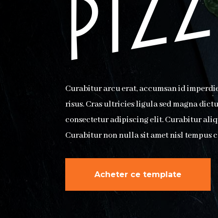
Curabitur arcu erat, accumsan id imperdiet 
risus. Cras ultricies ligula sed magna dict
consectetur adipiscing elit. Curabitur ali
Curabitur non nulla sit amet nisl tempus c
Acheter ce template