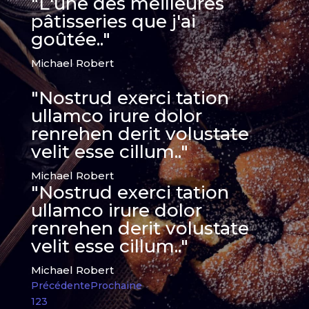
"L'une des meilleures
pâtisseries que j'ai
goûtée.."
Michael Robert
"Nostrud exerci tation
ullamco irure dolor
renrehen derit volustate
velit esse cillum.."
Michael Robert
"Nostrud exerci tation
ullamco irure dolor
renrehen derit volustate
velit esse cillum.."
Michael Robert
Précédente
Prochaine
1
2
3