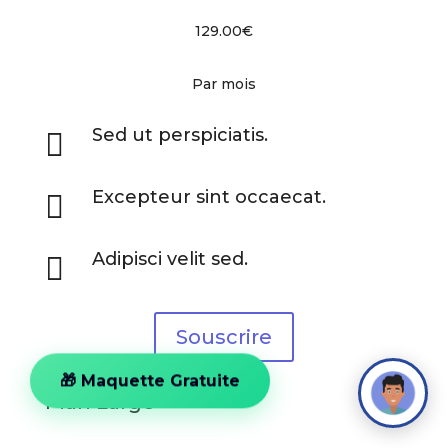
129.00€
Par mois
Sed ut perspiciatis.

Excepteur sint occaecat.

Adipisci velit sed.

Souscrire
🎁 Maquette Gratuite
Plan Large