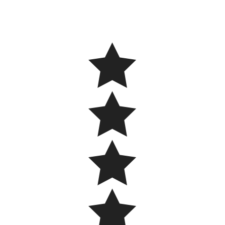



