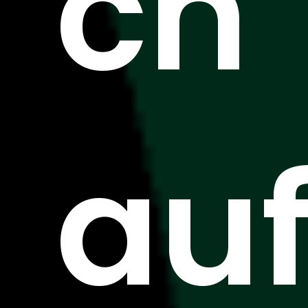
ch
au