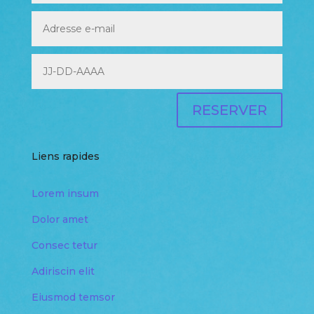
RESERVER
Liens rapides
Lorem insum
Dolor amet
Consec tetur
Adiriscin elit
Eiusmod temsor