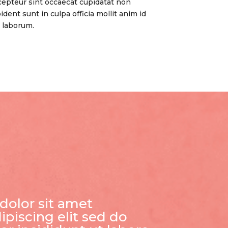
epteur sint occaecat cupidatat non
ident sunt in culpa officia mollit anim id
 laborum.
dolor sit amet
ipiscing elit sed do