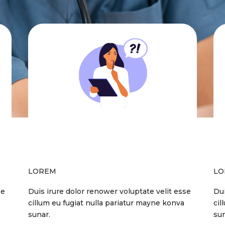
LOREM
LO
se
Duis irure dolor renower voluptate velit esse
Dui
cillum eu fugiat nulla pariatur mayne konva
cil
sunar.
sun