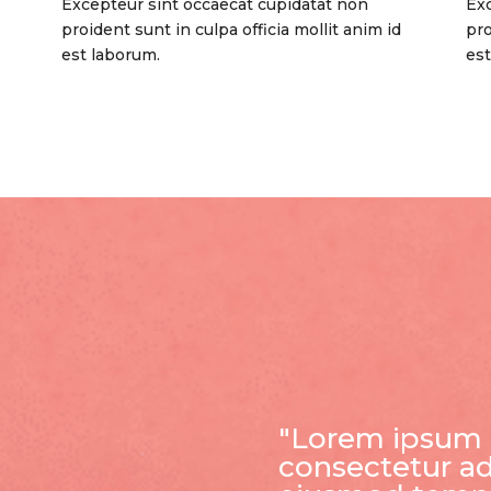
Excepteur sint occaecat cupidatat non
Exc
proident sunt in culpa officia mollit anim id
pro
est laborum.
est
"Lorem ipsum 
consectetur ad