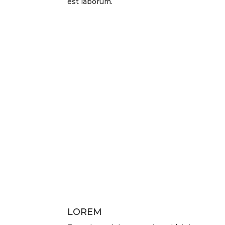
est laborum.
LOREM