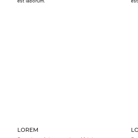
est laborum.
est
LOREM
L