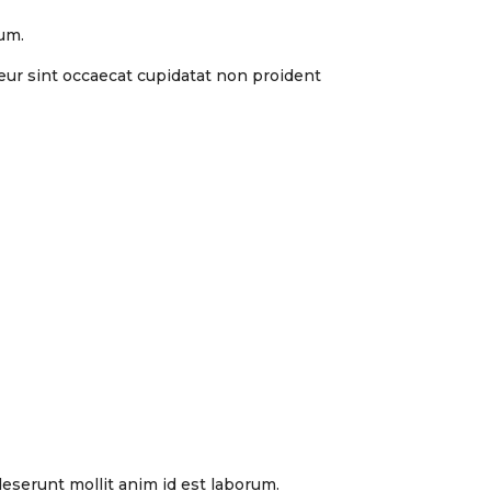
rum.
pteur sint occaecat cupidatat non proident
deserunt mollit anim id est laborum.