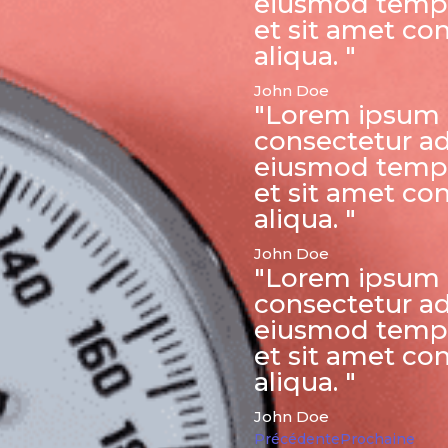
eiusmod tempo
et sit amet co
aliqua. "
John Doe
"Lorem ipsum 
consectetur ad
eiusmod tempo
et sit amet co
aliqua. "
John Doe
"Lorem ipsum 
consectetur ad
eiusmod tempo
et sit amet co
aliqua. "
John Doe
Précédente
Prochaine