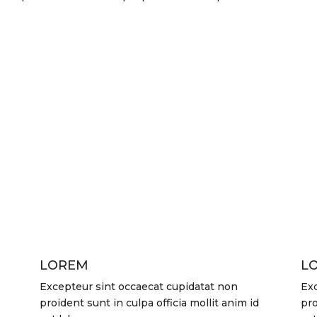
LOREM
L
Excepteur sint occaecat cupidatat non
Exc
proident sunt in culpa officia mollit anim id
pro