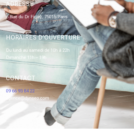
ADRESSE
6 Rue du Dr Finlay, 75015 Paris
HORAIRES D’OUVERTURE
Du lundi au samedi de 10h à 22h
Dimanche 11h – 19h
CONTACT
09 66 93 84 22
agence@dynseo.com