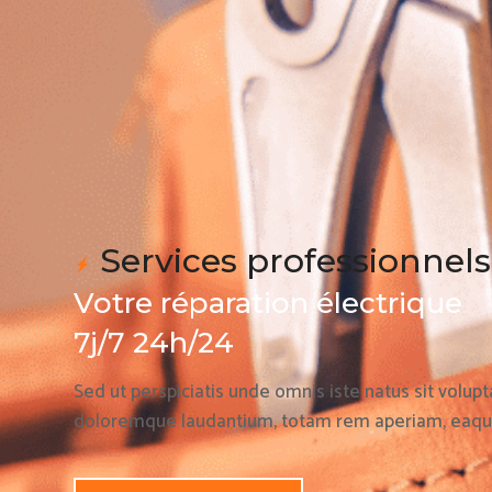
Services professionnel
Votre réparation électrique
7j/7 24h/24
Sed ut perspiciatis unde omnis iste natus sit volu
doloremque laudantium, totam rem aperiam, eaque