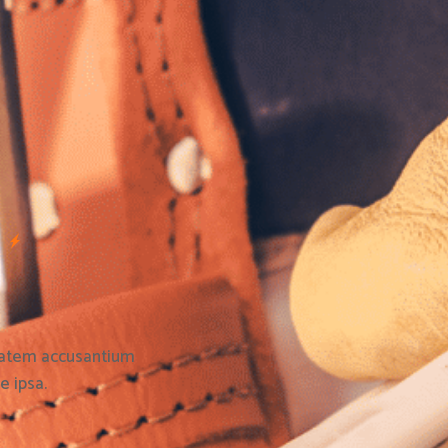
s
ptatem accusantium
 ipsa.