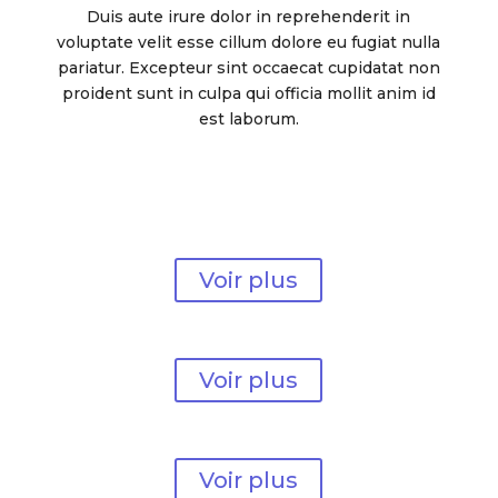
Duis aute irure dolor in reprehenderit in
voluptate velit esse cillum dolore eu fugiat nulla
pariatur. Excepteur sint occaecat cupidatat non
proident sunt in culpa qui officia mollit anim id
est laborum.
Lorem Ipsum Dolor
pOSTure 1
Voir plus
Lorem Ipsum Dolor
posture 2
Voir plus
Lorem Ipsum Dolor
posture 3
Voir plus