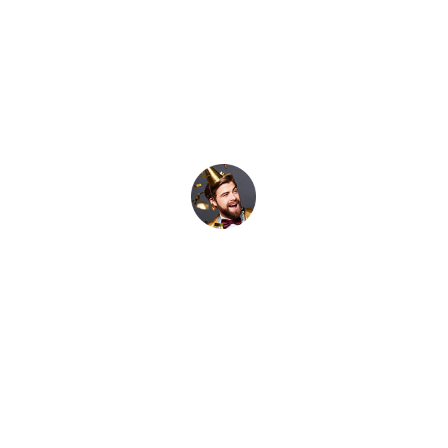
eiusmod tempor
incididunt ut labore et sit
amet consectetur dolore
magna aliqua. "
MICHAEL DOE
"Lorem ipsum dolor sit
amet consectetur
adipiscing elit sed do
eiusmod tempor
incididunt ut labore et sit
amet consectetur dolore
magna aliqua. "