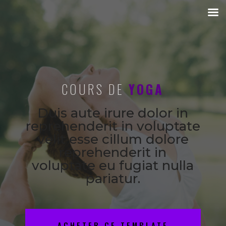
COURS DE
YOGA
Duis aute irure dolor in
reprehenderit in voluptate
velit esse cillum dolore
reprehenderit in
voluptate eu fugiat nulla
pariatur.
ACHETER CE TEMPLATE