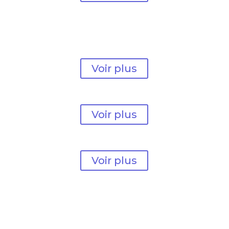
Lorem Ipsum Dolor
cours débutant
Voir plus
Lorem Ipsum Dolor
cours moyen
Voir plus
Lorem Ipsum Dolor
cours avancé
Voir plus