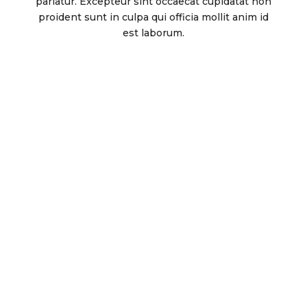
pariatur. Excepteur sint occaecat cupidatat non
proident sunt in culpa qui officia mollit anim id
est laborum.
George Mich
Professeur de Yoga
Jasmine Real
Professeur de Yoga
Bill Rapper
Professeur de Yoga
Nelly Star
Professeur de Yoga