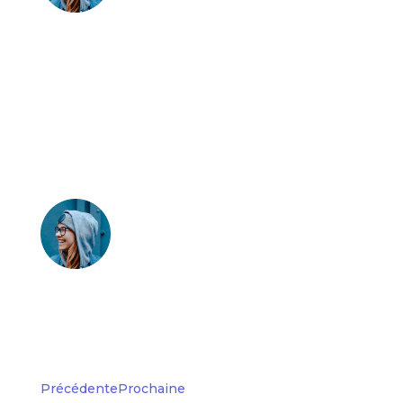
Mehdi et Marine
"esse cillum dolore funiat
nulla occaecat cunidatat
sroident sunt culna officia
deserun.."
Robert Kingdom
Précédente
Prochaine