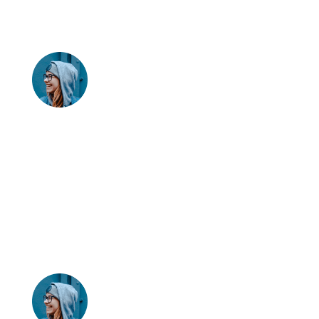
était parfait. Le personnel
est aux petits soins.
Robert et Juilen
Une atmosphère
chaleureuse, un cadre
dépaysant, et une
chambre élégante avec
vue sur les marais… On
reviendra sans hésiter !