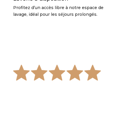
Profitez d’un accès libre à notre espace de
lavage, idéal pour les séjours prolongés.
Nous avons passé un
séjour exceptionnel en
famille. Entre les chevaux,
les flamants roses et les
repas faits maison, tout