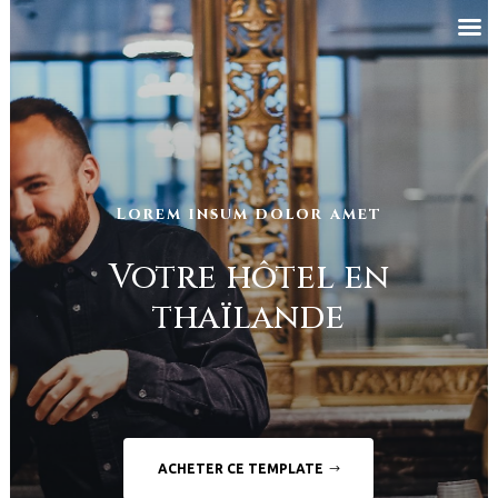
Lorem insum dolor amet
Votre hôtel en
thaïlande
ACHETER CE TEMPLATE