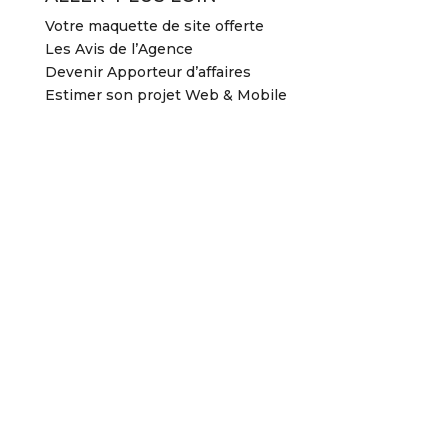
Votre maquette de site offerte
Les Avis de l’Agence
Devenir Apporteur d’affaires
Estimer son projet Web & Mobile
2026 Agence DYNSEO –
Mentions légales
–
CGV
2026 Agence DYNSEO –
Mentions légales
–
CGV