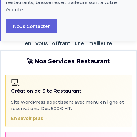
restaurants, brasseries et traiteurs sont à votre
réserver une table directement
écoute.
depuis votre site. Un système de
réservation fluide et intuitif
Nous Contacter
améliore l'expérience client, tout
en vous offrant une meilleure
gestion de vos services. Un
🚀 Nos Services Restaurant
client qui réserve facilement
reviendra plus volontiers.
💻
Création de Site Restaurant
8.
Gift Cards (WooCommerce)
Offrir des cartes cadeaux est une
Site WordPress appétissant avec menu en ligne et
excellente stratégie pour attirer de
réservations. Dès 500€ HT.
nouveaux clients, mais aussi pour
En savoir plus →
fidéliser ceux qui souhaitent faire
plaisir à leurs proches. Ce plugin
WooCommerce permet de gérer