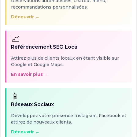
Réservations automatisées, chatbot menu,
vos clients de poser des questions en
recommandations personnalisées.
temps réel ou de demander des
Découvrir →
informations. Un service client rapide
et efficace contribue grandement à la
satisfaction des clients et favorise leur
📈
fidélité.
Référencement SEO Local
Conclusion
Attirez plus de clients locaux en étant visible sur
En utilisant ces plugins WordPress,
Google et Google Maps.
vous pouvez grandement améliorer
En savoir plus →
l'expérience client sur votre site et
ainsi renforcer la fidélité de vos clients.
Que ce soit par un système de points
📱
de fidélité, des avis clients ou une
Réseaux Sociaux
communication simplifiée, ces outils
vous permettent de transformer vos
Développez votre présence Instagram, Facebook et
visiteurs occasionnels en clients
attirez de nouveaux clients.
réguliers.
Découvrir →