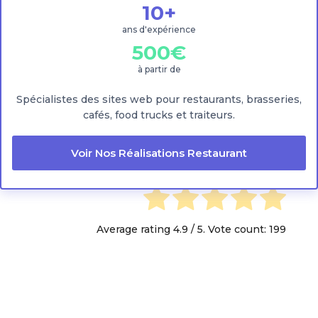
10+
ans d'expérience
500€
à partir de
Spécialistes des sites web pour restaurants, brasseries,
cafés, food trucks et traiteurs.
How useful was this post?
Voir Nos Réalisations Restaurant
Click on a star to rate it!
Average rating
4.9
/ 5. Vote count:
199