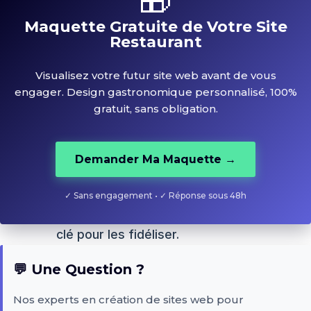
🎁
Un outil essentiel pour la gestion
Maquette Gratuite de Votre Site
Restaurant
de vos newsletters. Avec
MailPoet, vous pouvez envoyer
Visualisez votre futur site web avant de vous
des campagnes email ciblées à
engager. Design gastronomique personnalisé, 100%
vos clients, qu'il s'agisse
gratuit, sans obligation.
d'offres spéciales, de
nouveautés sur votre carte ou
Demander Ma Maquette →
d'événements exclusifs. Rester
dans l'esprit de vos clients via
✓ Sans engagement • ✓ Réponse sous 48h
leur boîte mail est une stratégie
clé pour les fidéliser.
💬 Une Question ?
7.
Booking Calendar
Nos experts en création de sites web pour
Ce plugin permet à vos clients de