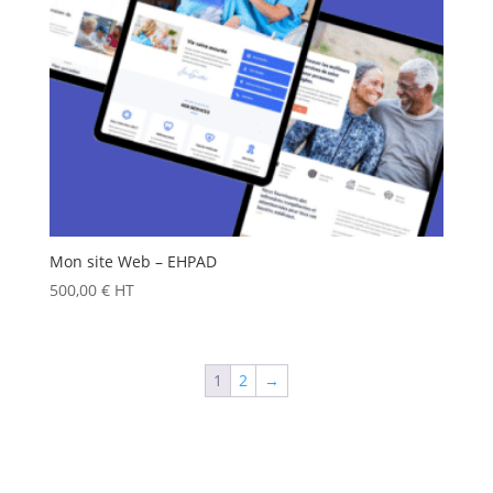
Mon site Web – EHPAD
500,00
€
HT
1
2
→