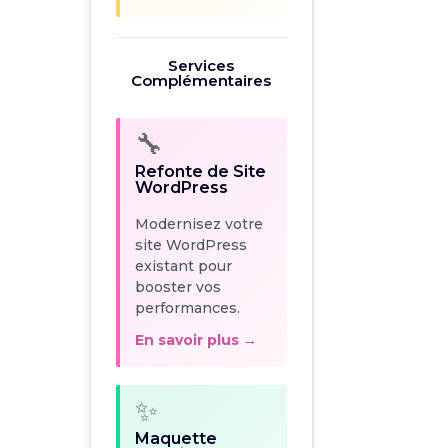
WordPress
Modernisez votre
Services
site WordPress
Complémentaires
existant pour
booster vos
performances.
🔧
En savoir plus →
Refonte de Site
WordPress
Modernisez votre
✨
site WordPress
Maquette
existant pour
Gratuite
booster vos
performances.
Visualisez votre
futur site
En savoir plus →
WordPress avant
de vous engager.
100% gratuit.
✨
Demander →
Maquette