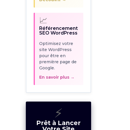
pour être en
première page de
Google.
📈
En savoir plus →
Référencement
SEO WordPress
Optimisez votre
site WordPress
pour être en
⚡
première page de
Google.
Prêt à Lancer
Votre Site
En savoir plus →
WordPress ?
Obtenez un devis
personnalisé en
⚡
moins de 24h. Gratuit
et sans engagement.
Prêt à Lancer
Votre Site