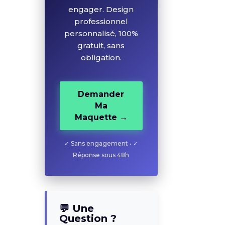
Demander
engager. Design
Ma
professionnel
Maquette →
personnalisé, 100%
gratuit, sans
✓ Sans engagement • ✓
obligation.
Réponse sous 48h
Demander
Ma
Maquette →
💬 Une
Question ?
✓ Sans engagement • ✓
Nos experts en
Réponse sous 48h
création de sites
WordPress
professionnels sont à
votre écoute.
💬 Une
Question ?