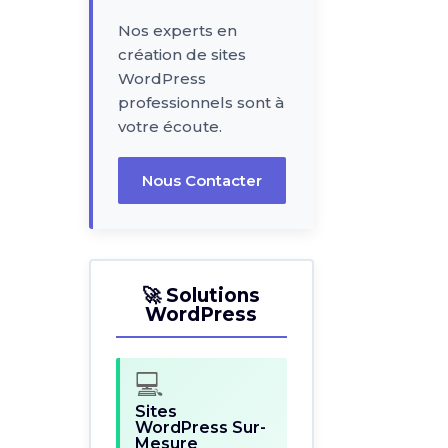
Nous Contacter
Nos experts en
création de sites
WordPress
professionnels sont à
🚀 Solutions
votre écoute.
WordPress
Nous Contacter
💻
Sites
WordPress Sur-
Mesure
🚀 Solutions
Création complète
WordPress
de sites
WordPress
professionnels
💻
adaptés à votre
activité.
Sites
WordPress Sur-
Découvrir →
Mesure