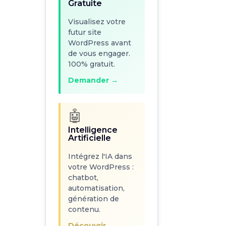
Gratuite
Visualisez votre
🤖
futur site
Intelligence
WordPress avant
Artificielle
de vous engager.
100% gratuit.
Intégrez l'IA dans
votre WordPress :
Demander →
chatbot,
automatisation,
génération de
🤖
contenu.
Intelligence
Découvrir →
Artificielle
Intégrez l'IA dans
votre WordPress :
📈
chatbot,
Référencement
automatisation,
SEO WordPress
génération de
contenu.
Optimisez votre
site WordPress
Découvrir →