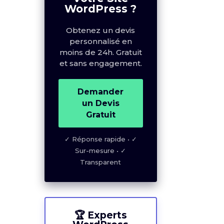
Demander
WordPress ?
un Devis
Gratuit
Obtenez un devis
personnalisé en
✓ Réponse rapide • ✓
moins de 24h. Gratuit
Sur-mesure • ✓
et sans engagement.
Transparent
Demander
un Devis
Gratuit
🏆 Experts
WordPress
✓ Réponse rapide • ✓
Certifiés
Sur-mesure • ✓
Transparent
10+
ans d'expérience
500€
à partir de
🏆 Experts