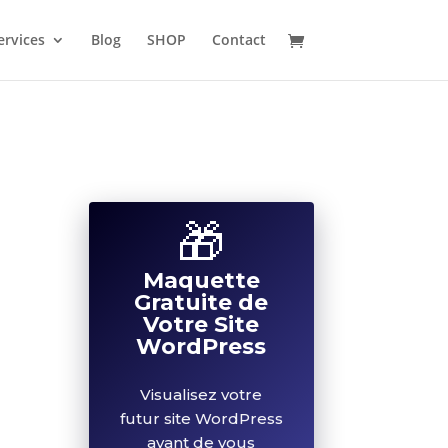
ervices
Blog
SHOP
Contact
🎁
Maquette
Gratuite de
Votre Site
WordPress
Visualisez votre
🎁
futur site WordPress
avant de vous
Maquette
engager. Design
Gratuite de
professionnel
Votre Site
personnalisé, 100%
WordPress
gratuit, sans
obligation.
Visualisez votre
futur site WordPress
avant de vous