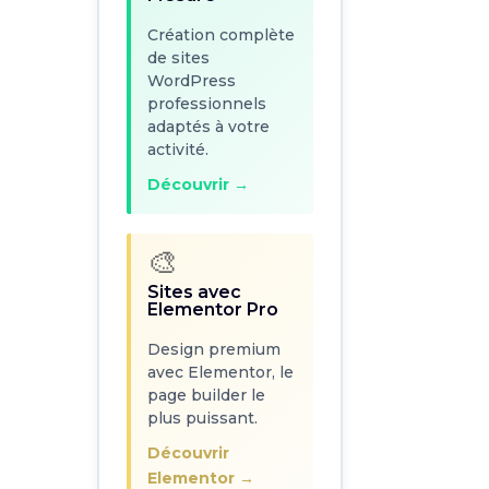
Création complète
de sites
🎨
WordPress
Sites avec
professionnels
Elementor Pro
adaptés à votre
activité.
Design premium
avec Elementor, le
Découvrir →
page builder le
plus puissant.
🎨
Découvrir
Elementor →
Sites avec
Elementor Pro
Design premium
Services
avec Elementor, le
Complémentaires
page builder le
plus puissant.
🔧
Découvrir
Elementor →
Refonte de Site