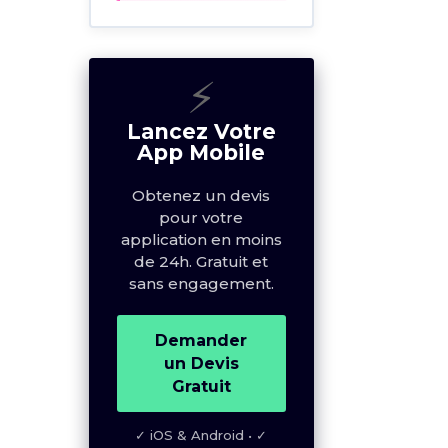
⚡
Lancez Votre
⚡
App Mobile
Obtenez un devis
Lancez Votre
pour votre
App Mobile
application en moins
de 24h. Gratuit et
Obtenez un devis
sans engagement.
pour votre
application en moins
de 24h. Gratuit et
Demander
sans engagement.
un Devis
Gratuit
Demander
un Devis
✓ iOS & Android • ✓
Gratuit
Flutter & Unity • ✓ Sur-
mesure
✓ iOS & Android • ✓