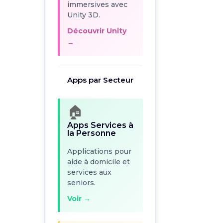
immersives avec
→
Unity 3D.
Découvrir Unity
→
Apps par Secteur
🏠
Apps par Secteur
Apps Services à
la Personne
🏠
Applications pour
Apps Services à
aide à domicile et
la Personne
services aux
seniors.
Applications pour
aide à domicile et
Voir →
services aux
seniors.
🎮
Voir →
Apps Jeux &
Divertissement