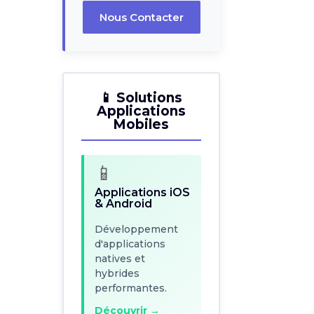
Nous Contacter
📱 Solutions
Applications
Mobiles
📱 Solutions
Applications
📱
Mobiles
Applications iOS
& Android
📱
Développement
Applications iOS
d'applications
& Android
natives et
hybrides
Développement
performantes.
d'applications
natives et
Découvrir →
hybrides
performantes.
⚡
Découvrir →