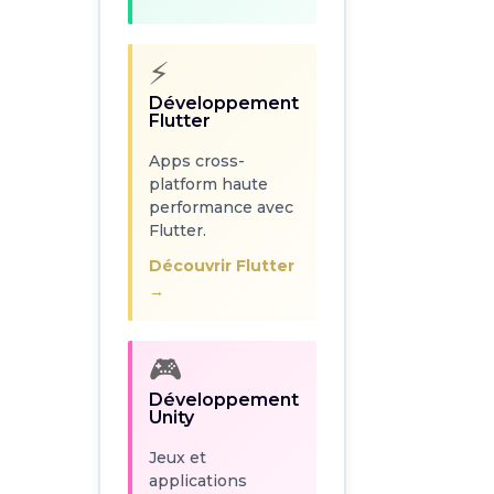
Développement
Flutter
⚡
Apps cross-
Développement
platform haute
Flutter
performance avec
Flutter.
Apps cross-
platform haute
Découvrir Flutter
performance avec
→
Flutter.
Découvrir Flutter
🎮
→
Développement
Unity
🎮
Jeux et
Développement
applications
Unity
immersives avec
Unity 3D.
Jeux et
applications
Découvrir Unity