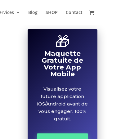
ervices
Blog
SHOP
Contact
🎁
Maquette
🎁
Gratuite de
Votre App
Mobile
Maquette
Gratuite de
Votre App
Visualisez votre
Mobile
future application
iOS/Android avant de
Visualisez votre
vous engager. 100%
future application
gratuit.
iOS/Android avant de
vous engager. 100%
gratuit.
Demander
Ma
Maquette →