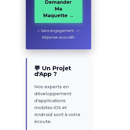
Demander
Ma
✓ Sans engagement • ✓
Maquette →
Réponse sous 48h
✓ Sans engagement • ✓
Réponse sous 48h
💬 Un Projet
d'App ?
Nos experts en
💬 Un Projet
d'App ?
développement
d'applications
Nos experts en
mobiles iOS et
développement
Android sont à votre
d'applications
écoute.
mobiles iOS et
Android sont à votre
Nous Contacter
écoute.