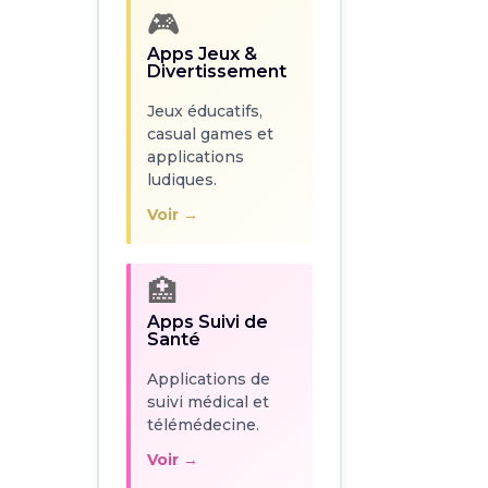
🎮
Jeux éducatifs,
Apps Jeux &
casual games et
Divertissement
applications
ludiques.
Jeux éducatifs,
casual games et
Voir →
applications
ludiques.
🏥
Voir →
Apps Suivi de
Santé
🏥
Applications de
Apps Suivi de
suivi médical et
Santé
télémédecine.
Applications de
Voir →
suivi médical et
télémédecine.
Voir →