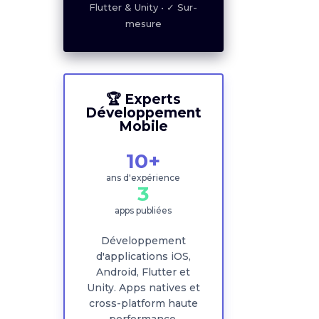
Flutter & Unity • ✓ Sur-
mesure
🏆 Experts
Développement
Mobile
🏆 Experts
10+
Développement
Mobile
ans d'expérience
3
10+
apps publiées
ans d'expérience
3
Développement
d'applications iOS,
apps publiées
Android, Flutter et
Unity. Apps natives et
Développement
cross-platform haute
d'applications iOS,
performance.
Android, Flutter et
Unity. Apps natives et
cross-platform haute
Découvrir Nos