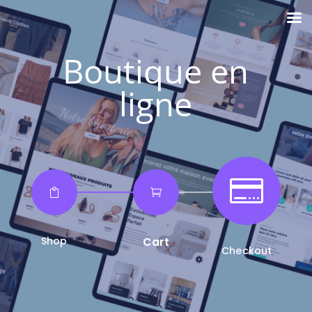
Boutique en
ligne



Shop
Cart
Checkout