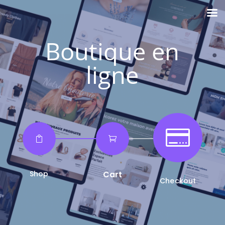
Boutique en
ligne



Shop
Cart
Checkout