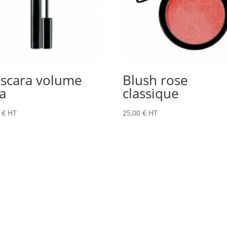
scara volume
Blush rose
ra
classique
0
€
HT
25,00
€
HT