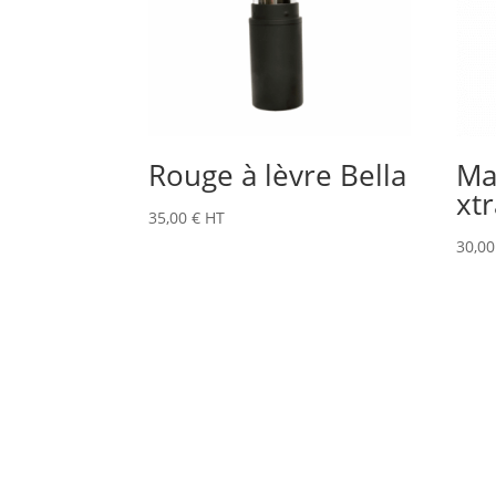
Rouge à lèvre Bella
Ma
xt
35,00
€
HT
30,0