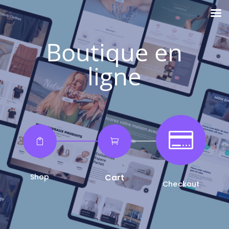
Boutique en
ligne



Shop
Cart
Checkout