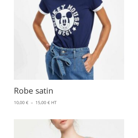
Robe satin
Plage
10,00
€
–
15,00
€
HT
de
prix :
10,00 €
à