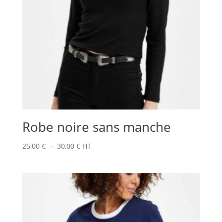
Robe noire sans manche
Plage
25,00
€
–
30,00
€
HT
de
prix :
25,00 €
à
30,00 €