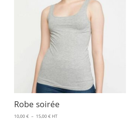
15,00 €
Robe soirée
Plage
10,00
€
–
15,00
€
HT
de
prix :