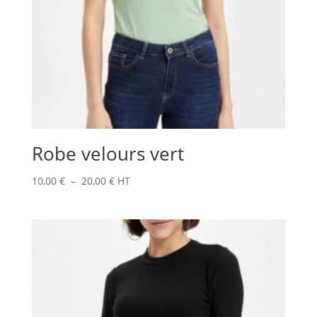
Robe velours vert
Plage
10,00
€
–
20,00
€
HT
de
prix :
10,00 €
à
20,00 €