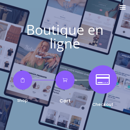
Boutique en
ligne



Shop
Cart
Checkout