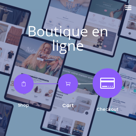
Boutique en
ligne



Shop
Cart
Checkout