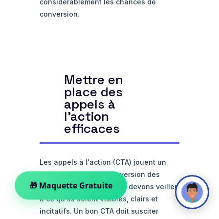
considérablement les chances de
conversion.
Mettre en
place des
appels à
l'action
efficaces
Les appels à l'action (CTA) jouent un
rôle crucial dans la conversion des
visiteurs en clients. Nous devons veiller
🎁 Maquette Gratuite
à ce qu'ils soient visibles, clairs et
incitatifs. Un bon CTA doit susciter