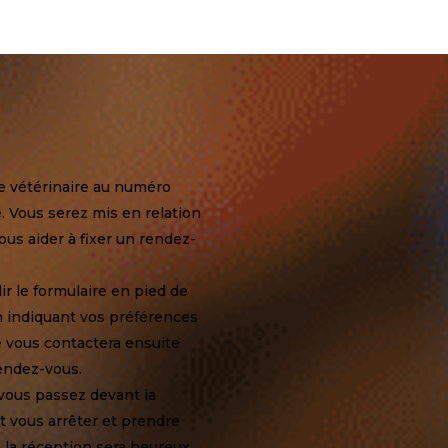
e vétérinaire au numéro
e. Vous serez mis en relation
us aider à fixer un rendez-
r le formulaire en pied de
 indiquant vos préférences
e vous contactera ensuite
rendez-vous.
vous passez devant la
t vous arrêter et prendre
la réception sera heureux