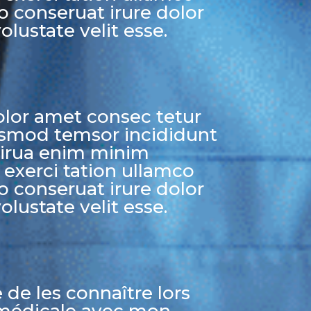
 conseruat irure dolor
olustate velit esse.
lor amet consec tetur
eiusmod temsor incididunt
lirua enim minim
exerci tation ullamco
 conseruat irure dolor
olustate velit esse.
e de les connaître lors
médicale avec mon