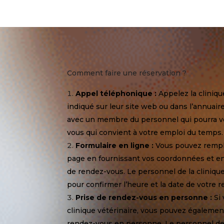
Comment faire une réservation ?
Appel téléphonique :
Appelez la cliniqu
indiqué sur leur site web ou dans l’annuair
avec un membre du personnel qui pourra vo
vous qui convient à votre emploi du temps.
Formulaire en ligne :
Vous pouvez rempli
page en fournissant vos coordonnées et en
de rendez-vous. Le personnel de la cliniqu
pour confirmer l’heure et la date de votre 
Prise de rendez-vous en personne :
Si 
clinique vétérinaire, vous pouvez égalemen
rendez-vous en personne. Le personnel de 