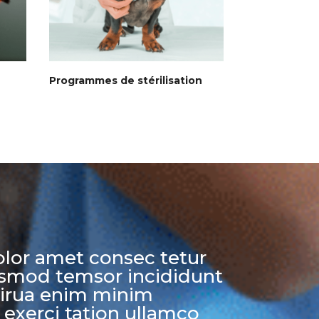
Programmes de stérilisation
lor amet consec tetur
eiusmod temsor incididunt
lirua enim minim
exerci tation ullamco