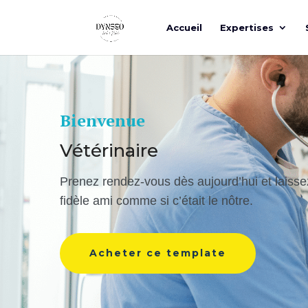
Accueil
Expertises
Bienvenue
Vétérinaire
Prenez rendez-vous dès aujourd’hui et laisse
fidèle ami comme si c’était le nôtre.
Acheter ce template