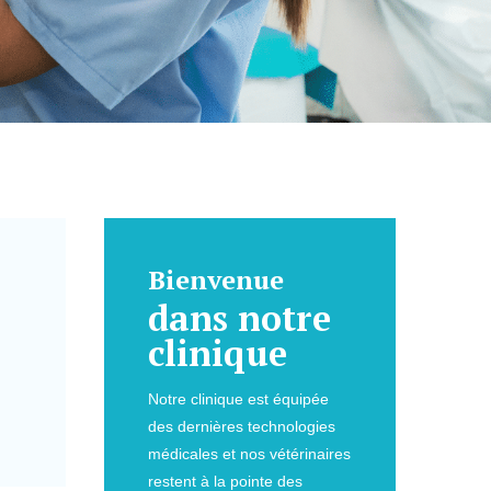
Bienvenue
dans notre
clinique
Notre clinique est équipée
des dernières technologies
médicales et nos vétérinaires
restent à la pointe des