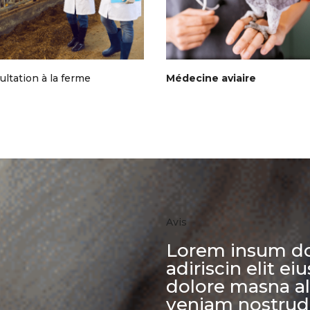
ltation à la ferme
Médecine aviaire
Avis
Lorem insum do
adiriscin elit 
dolore masna a
veniam nostrud 