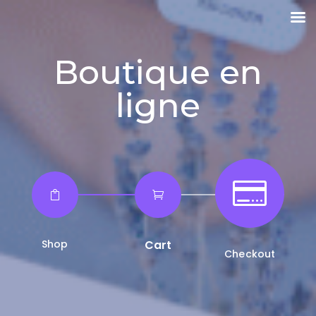
Boutique en
ligne



Shop
Cart
Checkout