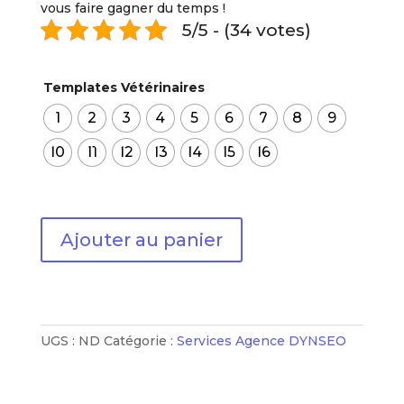
vous faire gagner du temps !
5/5 - (34 votes)
Templates Vétérinaires
1
2
3
4
5
6
7
8
9
10
11
12
13
14
15
16
quantité
Ajouter au panier
de
Mon
site
Web
:
UGS :
ND
Catégorie :
Services Agence DYNSEO
Vétérinaires