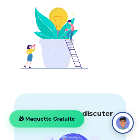
Je souhaite en discuter
🎁 Maquette Gratuite