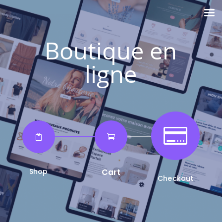
Boutique en
ligne



Shop
Cart
Checkout