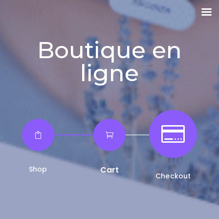
Boutique en
ligne



Shop
Cart
Checkout