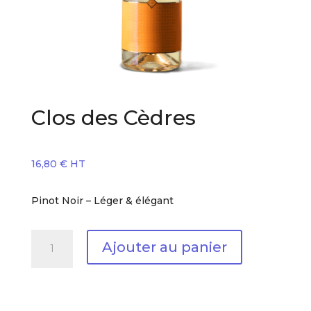
Clos des Cèdres
16,80
€
HT
Pinot Noir – Léger & élégant
quantité
Ajouter au panier
de
Clos
des
Cèdres