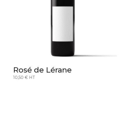
Rosé de Lérane
10,50
€
HT