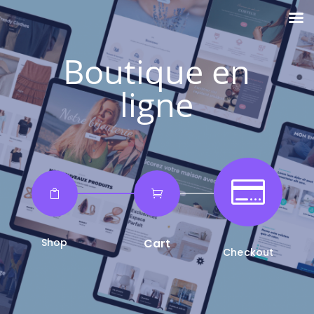
Boutique en
ligne



Shop
Cart
Checkout