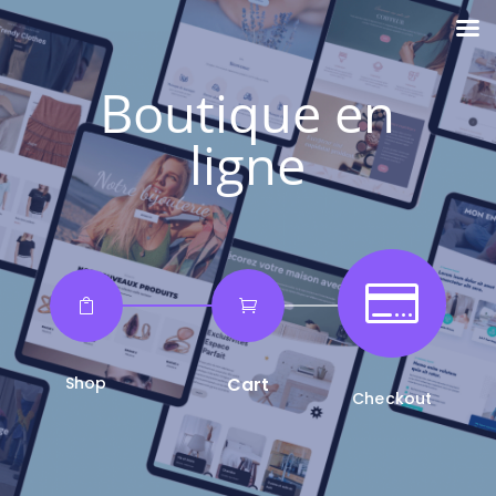
Boutique en
ligne



Shop
Cart
Checkout